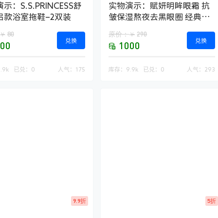
示：S.S.PRINCESS舒
实物演示：赋妍明眸眼霜 抗
侣款浴室拖鞋–2双装
皱保湿熬夜去黑眼圈 经典热
销爆款
80
原价：
290
￥
￥
兑换
兑换
00
1000
.9k
已兑：
0
人气：
175
库存：
9.9k
已兑：
0
人气：
293
9.9折
5折