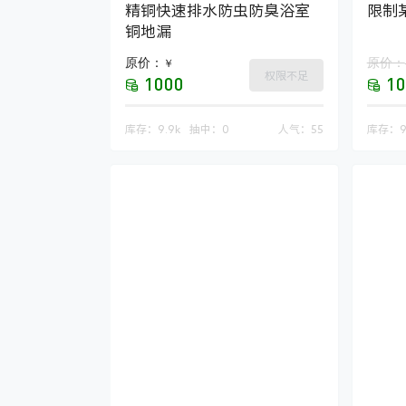
精铜快速排水防虫防臭浴室
限制
铜地漏
原价：
原价：
￥
权限不足
1000
10
库存：
9.9k
抽中：
0
人气：
55
库存：
9