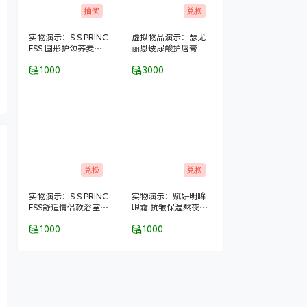
抽奖
兑换
实物演示：S.S.PRINC
虚拟物品演示：瑟尤
ESS 圆形护颈荞麦保
丽恩玻尿酸护唇膏
健枕
1000
3000
兑换
兑换
实物演示：S.S.PRINC
实物演示：赋妍明眸
ESS舒适情侣款浴室拖
眼霜 抗皱保湿熬夜去
鞋–2双装
黑眼圈 经典热销爆款
1000
1000