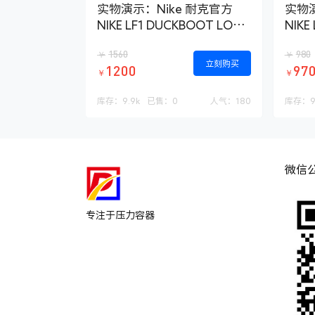
实物演示：Nike 耐克官方
实物演
NIKE LF1 DUCKBOOT LOW
NIKE
男子运动鞋 AA1125
男子运
1560
980
￥
￥
立刻购买
1200
97
￥
￥
库存：
9.9k
已售：
0
人气：
180
库存：
9
微信
专注于压力容器