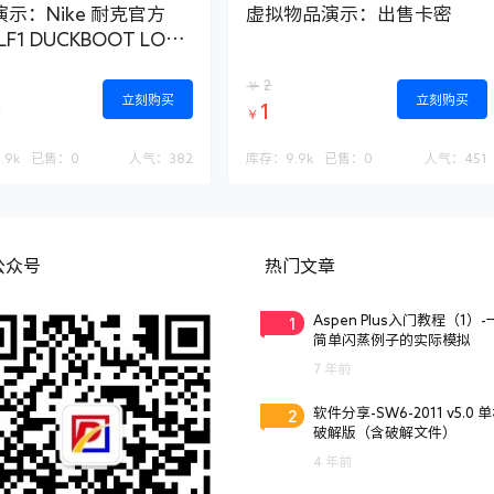
示：Nike 耐克官方
虚拟物品演示：出售卡密
 LF1 DUCKBOOT LOW
动鞋 AA1125
2
￥
立刻购买
立刻购买
0
1
￥
.9k
已售：
0
人气：
382
库存：
9.9k
已售：
0
人气：
451
公众号
热门文章
1
Aspen Plus入门教程（1）
简单闪蒸例子的实际模拟
7 年前
2
软件分享-SW6-2011 v5.0 
破解版（含破解文件）
4 年前