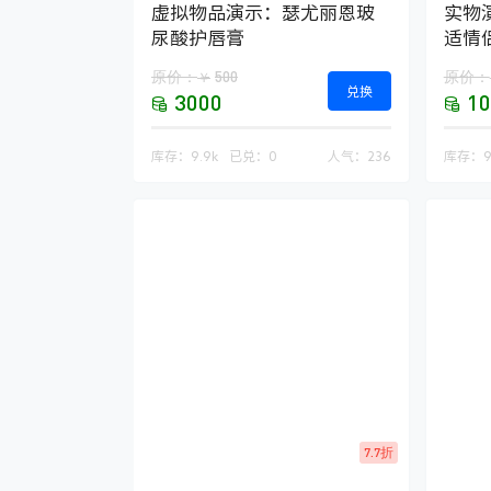
虚拟物品演示：瑟尤丽恩玻
实物演
尿酸护唇膏
适情
原价：
500
原价：
￥
兑换
3000
10
库存：
9.9k
已兑：
0
人气：
236
库存：
9
7.7折