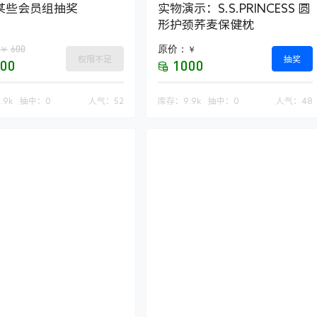
某些会员组抽奖
实物演示：S.S.PRINCESS 圆
形护颈荞麦保健枕
600
原价：
￥
￥
权限不足
抽奖
00
1000
.9k
抽中：
0
人气：
52
库存：
9.9k
抽中：
0
人气：
48