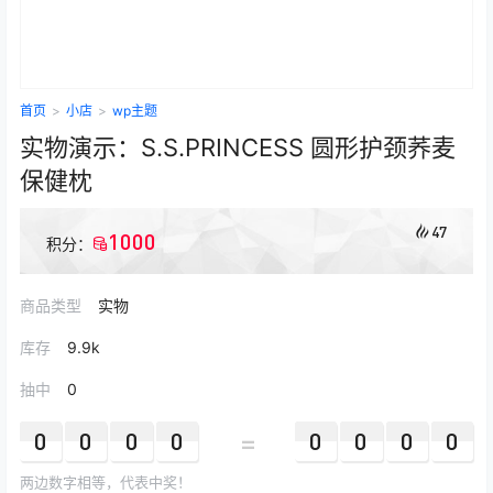
首页
>
小店
>
wp主题
实物演示：S.S.PRINCESS 圆形护颈荞麦
保健枕
47
1000
积分：
商品类型
实物
库存
9.9k
抽中
0
=
0
0
0
0
0
0
0
0
两边数字相等，代表中奖！