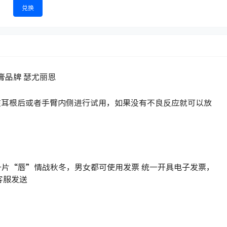
兑换
膏品牌 瑟尤丽恩
议先在耳根后或者手臂内侧进行试用，如果没有不良反应就可以放
一片“唇”情战秋冬，男女都可使用发票 统一开具电子发票，
客服发送