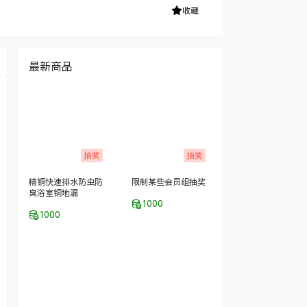
收藏
最新商品
抽奖
抽奖
精铜快速排水防虫防
限制某些会员组抽奖
臭浴室铜地漏
1000
1000