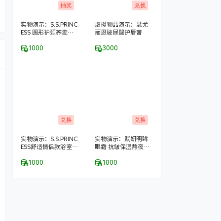
抽奖
兑换
实物演示：S.S.PRINC
虚拟物品演示：瑟尤
ESS 圆形护颈荞麦保
丽恩玻尿酸护唇膏
健枕
1000
3000
兑换
兑换
实物演示：S.S.PRINC
实物演示：赋妍明眸
ESS舒适情侣款浴室拖
眼霜 抗皱保湿熬夜去
鞋–2双装
黑眼圈 经典热销爆款
1000
1000