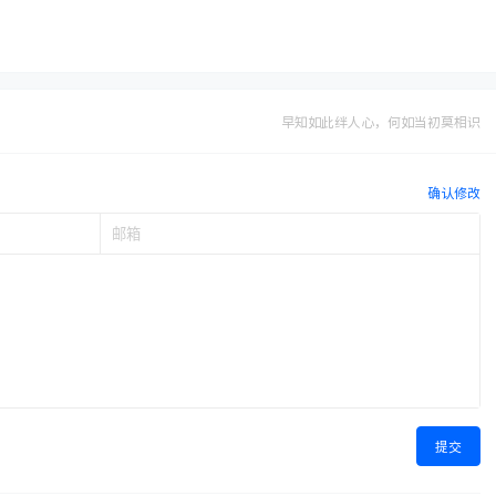
早知如此绊人心，何如当初莫相识
确认修改
提交