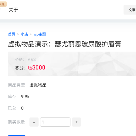
教程
助
关于
文章
首页
>
小店
>
wp主题
虚拟物品演示：瑟尤丽恩玻尿酸护唇膏
￥
500
价格：
3000
积分：
商品类型
虚拟物品
库存
9.9k
已兑
0
-
+
购买数量