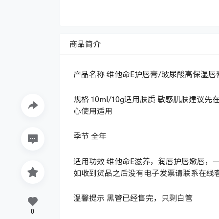
商品简介
产品名称
维他命E护唇膏/玻尿酸高保湿唇
规格
10ml/10g适用肤质 敏感肌肤建
心使用适用
季节
全年
适用功效
维他命E滋养，润唇护唇嫩唇，
如收到货品之后没有电子发票请联系在线
温馨提示
黑管已经售完，只剩白管
0