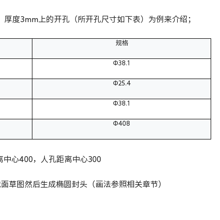
0，厚度3mm上的开孔（所开孔尺寸如下表）为例来介绍；
规格
Φ38.1
Φ25.4
Φ38.1
Φ408
中心400，人孔距离中心300
截面草图然后生成椭圆封头（画法参照相关章节）