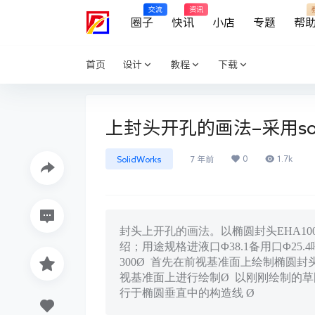
交流
资讯
圈子
快讯
小店
专题
帮
首页
设计
教程
下载
上封头开孔的画法–采用soli
0
1.7k
SolidWorks
7 年前
封头上开孔的画法。以椭圆封头EHA10
绍；用途规格进液口Φ38.1备用口Φ25.
300Ø 首先在前视基准面上绘制椭圆
视基准面上进行绘制Ø 以刚刚绘制的草
行于椭圆垂直中的构造线 Ø