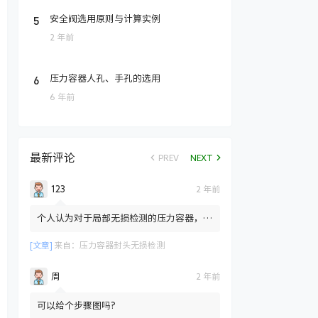
5
安全阀选用原则与计算实例
2 年前
6
压力容器人孔、手孔的选用
6 年前
最新评论
PREV
NEXT
123
2 年前
个人认为对于局部无损检测的压力容器，标
准只是规定局部检测也需要对封头拼接焊缝
部位进行100%的RT检测...
[文章]
来自：
压力容器封头无损检测
周
2 年前
可以给个步骤图吗?