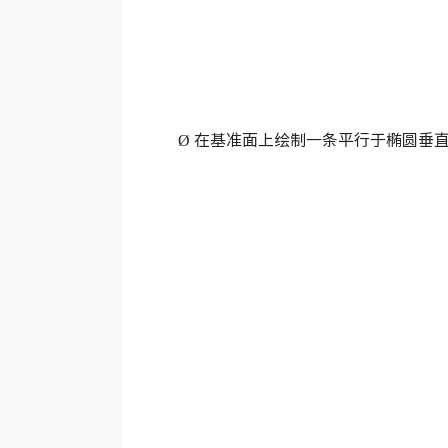
Ø
建立基准面1