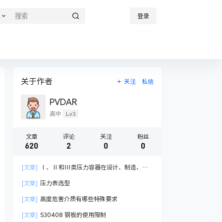
登录
关于作者
关注
私信
PVDAR
Lv3
高中
文章
评论
关注
粉丝
620
2
0
0
[文章]
Ⅰ、Ⅱ和Ⅲ类压力容器在设计、制造、检
验与管理有哪些不同
[文章]
压力表选型
[文章]
高度危害介质有哪些特殊要求
[文章]
S30408 钢板的使用限制