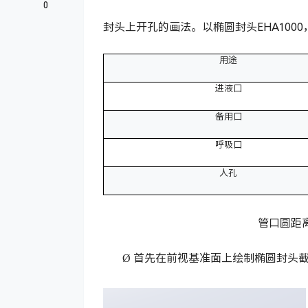
0
封头上开孔的画法。以椭圆封头EHA100
用途
进液口
备用口
呼吸口
人孔
管口圆距离
Ø
首先在前视基准面上绘制椭圆封头