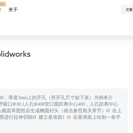
教程
助
关于
文章
dworks
00，厚度3mm上的开孔（所开孔尺寸如下表）为例来介
4呼吸口Φ38.1人孔Φ408管口圆距离中心400，人孔距离中心
封头截面草图然后生成椭圆封头（画法参照相关章节）Ø 在上
图进行拉伸切除Ø 建立基准面1 Ø 在基准面上绘制一条平