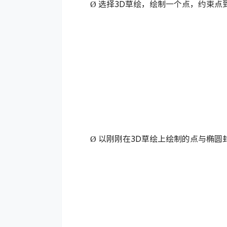
Ø
在基准面上绘制一条平行于椭圆垂