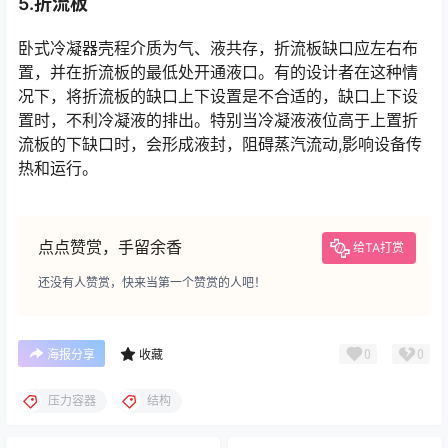
5.折流板
卧式冷凝器壳程介质为气、液共存，折流板缺口应左右布
置，并在折流板的最低处开通液口。有的设计者在这种情
况下，将折流板的缺口上下设置是不合适的，缺口上下设
置时，不利冷凝液的排出。特别当冷凝液液位高于上置折
流板的下缺口时，会形成液封，阻碍蒸汽流动,影响设备传
热和运行。
点点赞赏，手留余香
给TA打赏
还没有人赞赏，快来当第一个赞赏的人吧！
0
0
海报分享
收藏
压力容器
结构