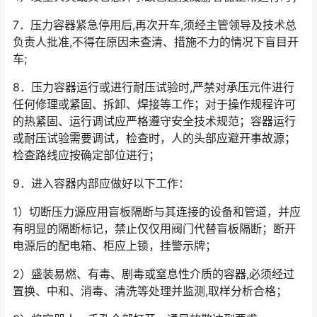
7．压力容器紧急停用后,再次开车,须经主管领导及技术总
负责人批准,不得在原因未查清、措施不力的情况下盲目开
车;
8．压力容器运行或进行耐压试验时,严禁对承压元件进行
任何修理或紧固、拆卸、焊接等工作；对于操作规程许可
的热紧固、运行调试应严格遵守安全技术规范；容器运行
或耐压试验需要调试，检查时，人的头部应避开事故源；
检查路线应按确定部位进行；
9．进入容器内部应做好以下工作：
1）切断压力源应用盲板隔断与其连接的设备和管道，并应
有明显的隔断标记，禁止仅仅用阀门代替盲板隔断；断开
电源后的配电箱、柜应上锁，挂警示牌；
2）盛装易燃、有毒、剧毒或窒息性介质的容器,必须经过
置换、中和、消毒、清洗等处理并监测,取样分析合格；