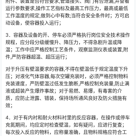
附件、装置是否符合要求,管道接头、阀门有否泄漏,并查看
运行参数要求,操作工艺指标及最高工作压力，最高或最低
工作温度的规定,做到心中有数;当符合安全条件时；方可启
动设备，使容器投入运行；
3．容器及设备的开、停车必须严格执行岗位安全技术操作
规程，应分段分级缓慢升、降压力，不得急剧升温或降
温；工作中应严格控制工艺条件，观察监测仪表或装置,附
件,严防容器超温、超压运行；
对于升压有壁温要求的容器,不得在壁温低于规定温度下升
压；对液化气体容器,每次空罐充装时，必须严格控制物料
充装速度，严防壁温过低发生脆断,严格控制充装量,防止满
液或超装产生爆炸事故；对于易燃、易爆，有毒害的介
质，应防止泄露、错装，保持场所通风良好及防火措施有
效；
4．对于有内衬和耐火材料衬里的反应容器，在操作或停车
充氮期间，均应定时检查壁温，如有疑问，应进行复查；
每次投入反应的物料，应称量准确，且物料规格应符合工