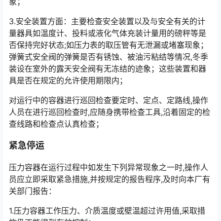
象；
3.安全装置方面：主要检查安全装置以及与安全有关的计
量器具如温度计、投料或液化气体充装计量用的磅秤等是
否保持完好状态;如压力表的取压管有无泄漏或堵塞现象；
弹簧式安全阀的弹簧是否有锈蚀、被油污粘结等情况,冬季
装设在室外的露天安全阀有无冻结的迹象；这些装置和器
具是否在规定的允许使用期限内；
对运行中的容器进行巡回检查要定时、定点、定路线,操作
人员在进行巡回检查时,应随身携带检查工具,沿着固定的检
查线路和检查点认真检查；
紧急停运
压力容器在运行过程中如发生下列异常现象之一时,操作人
员应立即采取紧急措施,并按规定的报告程序,及时向本厂有
关部门报告：
1.压力容器工作压力、介质温度或壁温超过许用值,采取措