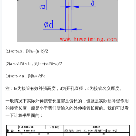
√
d*
δ≥
b
，则
h
=(a+b)/2
(1)
1
＜
√
d*
δ
＜
b
，则
h
=(
√
d*
δ
+a)/2
(2)a
1
√
d*
δ
＜
a
，则
h
=
√
d*
δ
(3)
1
注：
为接管有效补强高度，
为开孔直径，δ为接管名义厚度。
h
d
1
一般情况下实际外伸接管长度都是偏长的，也就是实际起补强作用
的接管长度一般是小于我们所输入的外伸接管长度的。我们可以看
一下计算书里面的：