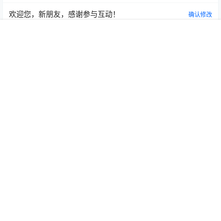
欢迎您，新朋友，感谢参与互动！
确认修改
首页
专题
认证
搜索
菜单
我的
提交
暂无讨论，说说你的看法吧
微信公众号