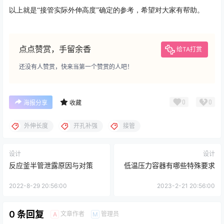
以上就是
“接管实际外伸高度”确定的参考，希望对大家有帮助。
点点赞赏，手留余香
给TA打赏
还没有人赞赏，快来当第一个赞赏的人吧！
0
0
海报分享
收藏
外伸长度
开孔补强
接管
设计
设计
反应釜半管泄露原因与对策
低温压力容器有哪些特殊要求
2022-8-29 20:56:00
2023-2-21 20:56:00
0 条回复
文章作者
管理员
A
M