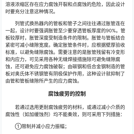
溶液浓缩区存在应力腐蚀开裂和点腐蚀的危险，因此设计
时要充分注意这种情况。
列管式换热器内的管板和管子之间往往通过胀管连在
一起，设计时要强调胀管至少要穿透管板厚度的90%。管
板较厚时，胀管深度受制造条件的限制。胀管与管板结合
紧密可减小缝隙宽度。确定胀管条件时，应根据壁厚验收
标准，以避免缝隙腐蚀。需要注意的是胀管残留有冷变形
和内应力，可见采用各种无缝焊接措施除可避免缝隙腐
蚀，还可避免应力腐蚀破裂；由碳钢和低合金钢制造的管
板对奥氏体不锈钢管有阴极保护作用，这种设计就抑制了
由管和管板缝隙所产生的应力腐蚀。
腐蚀疲劳的控制
若通过选用更耐腐蚀疲劳的材料，或通过减小介质的
腐蚀性（如加缓蚀剂）均不能奏效，则可采用下列措施：
①限制并减小应力振幅；