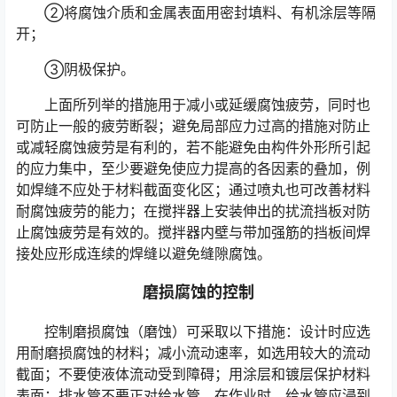
②将腐蚀介质和金属表面用密封填料、有机涂层等隔
开；
③阴极保护。
上面所列举的措施用于减小或延缓腐蚀疲劳，同时也
可防止一般的疲劳断裂；避免局部应力过高的措施对防止
或减轻腐蚀疲劳是有利的，若不能避免由构件外形所引起
的应力集中，至少要避免使应力提高的各因素的叠加，例
如焊缝不应处于材料截面变化区；通过喷丸也可改善材料
耐腐蚀疲劳的能力；在搅拌器上安装伸出的扰流挡板对防
止腐蚀疲劳是有效的。搅拌器内壁与带加强筋的挡板间焊
接处应形成连续的焊缝以避免缝隙腐蚀。
磨损腐蚀的控制
控制磨损腐蚀（磨蚀）可采取以下措施：设计时应选
用耐磨损腐蚀的材料；减小流动速率，如选用较大的流动
截面；不要使液体流动受到障碍；用涂层和镀层保护材料
表面；排水管不要正对给水管。在作业时，给水管应浸到