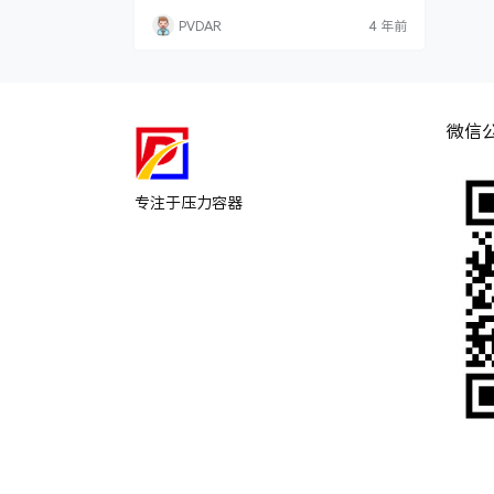
直接按快捷键CTRL+1，会弹出一个特性对
PVDAR
4 年前
话框，拉到最下面把允许分解里面的“否”
改为“是”。改好之后保存块，这样就可以
把块炸开了。如果想把能炸开的块改为不能
炸开，将“是”改为“否”即可。又或者直
接更改后另存为一个新的名字。双击图块修
改，完成之…
微信
专注于压力容器