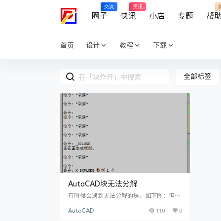
交流
资讯
圈子
快讯
小店
专题
帮
首页
设计
教程
下载
全部标签
AutoCAD块无法分解
有时候会遇到无法分解的块，如下图：但我
们又需要把块分解之后重新修改，该怎么操
110
0
AutoCAD
作呢？1：双击图块进入块进入块编辑器2：
CTRL+1进入块编辑器后不选中任何图像，