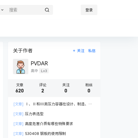
登录
关于作者
关注
私信
PVDAR
Lv3
高中
文章
评论
关注
粉丝
620
2
0
0
[文章]
Ⅰ、Ⅱ和Ⅲ类压力容器在设计、制造、检
验与管理有哪些不同
[文章]
压力表选型
[文章]
高度危害介质有哪些特殊要求
[文章]
S30408 钢板的使用限制