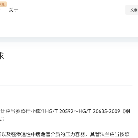
教程
助
关于
文章
求
参照行业标准HG/T 20592～HG/T 20635-2009《钢
定；
害以及强渗透性中度危害介质的压力容器，其管法兰应当按照