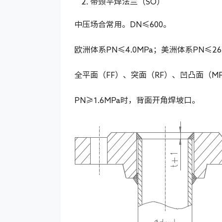
带颈平焊法兰（SO）
中压场合常用。DN≤600。
欧洲体系PN≤4.0MPa；美洲体系PN≤26
全平面（FF）、突面（RF）、凹凸面（M
PN≥1.6MPa时，背面开角焊坡口。