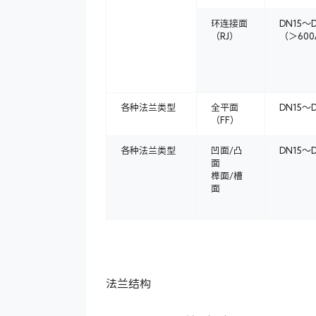
环连接面
DN15～D
（RJ）
（＞600
各种法兰类型
全平面
DN15～
（FF）
各种法兰类型
凹面/凸
DN15～
面
榫面/槽
面
法兰结构