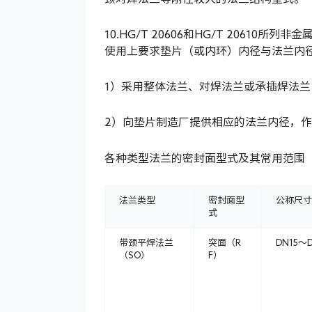
10.HG/T 20606和HG/T 206
使用上要求垫片（或内环）内径与法兰内
1）采用整体法兰、对焊法兰或承插焊法兰
2）向垫片制造厂提供相应的法兰内径，
各种类型法兰的密封面型式及其常用范围
法兰类型
密封面型
公称尺寸
式
带颈平焊法兰
突面（R
DN15～
（SO）
F）