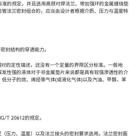
635系列标准的规定，并且选用高颈对焊法兰、带加强环的金属缠绕垫
类管法兰密封组合的，应当由设计者根据介质、压力与温度特
和密封结构的穿透能力。
相对的定性描述，还没有一个定量的界限区分标准。一般地
挥发性强的液体对于非金属垫片来说都是具有较强渗透性的介
低分子的烷、烯烃等气体(或液化气体)以及汽油、甲醇、苯
G/T 20612的规定。
况（压力、温度）以及法兰接头的密封要求选用。法兰密封面