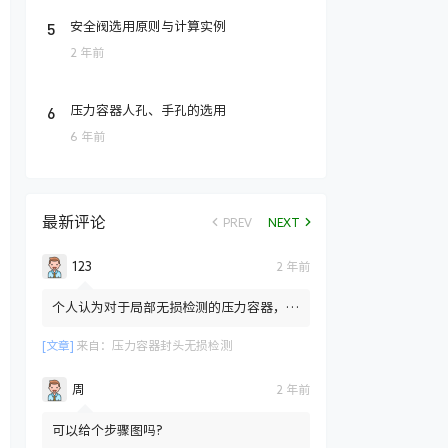
5
安全阀选用原则与计算实例
2 年前
6
压力容器人孔、手孔的选用
6 年前
最新评论
PREV
NEXT
123
2 年前
个人认为对于局部无损检测的压力容器，标
准只是规定局部检测也需要对封头拼接焊缝
部位进行100%的RT检测...
[文章]
来自：
压力容器封头无损检测
周
2 年前
可以给个步骤图吗?