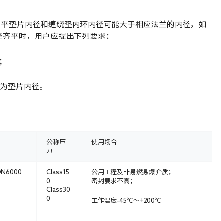
10所列非金属平垫片内径和缠绕垫内环内径可能大于相应法兰的内径，如
径齐平时，用户应提出下列要求：
；
作为垫片内径。
公称压
使用场合
力
DN6000
Class15
公用工程及非易燃易爆介质；
0
密封要求不高；
Class30
0
工作温度-45℃～+200℃