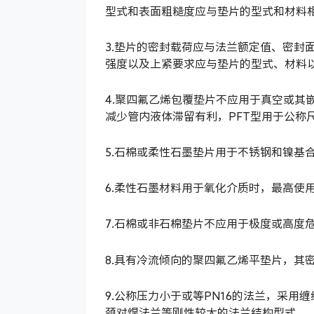
型式和表面粗糙度应与垫片的型式和材料
3.垫片的密封载荷应与法兰额定值、密封
强度以及上紧要求应与垫片的型式、材料
4.聚四氟乙烯包覆垫片不应用于真空或其
减少管内液体滞留有利，PFT型用于公称尺
5.石棉或柔性石墨垫片用于不锈钢和镍基合
6.柔性石墨材料用于氧化介质时，最高使用
7.石棉或非石棉垫片不应用于极度或高度
8.具有冷流倾向的聚四氟乙烯平垫片，其
9.公称压力小于或等PN16的法兰，采
颈对焊法兰等刚性较大的法兰结构型式。