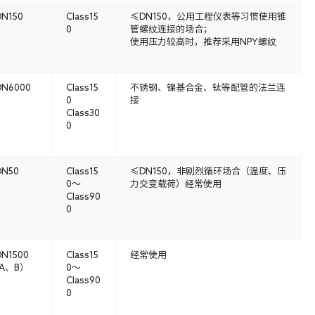
N150
Class15
≤DN150，公用工程仪表等习惯使用锥
0
管螺纹连接的场合；
使用压力较高时，推荐采用NPY螺纹
DN6000
Class15
不锈钢、镍基合金、钛等配管的法兰连
0
接
Class30
0
DN50
Class15
≤DN150，非剧烈循环场合（温度、压
0～
力交变载荷）经常使用
Class90
0
N1500
Class15
经常使用
A、B）
0～
Class90
0