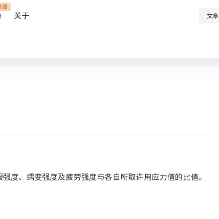
教程
助
关于
文章
服强度、蠕变强度及疲劳强度与各自所取许用应力值的比值。