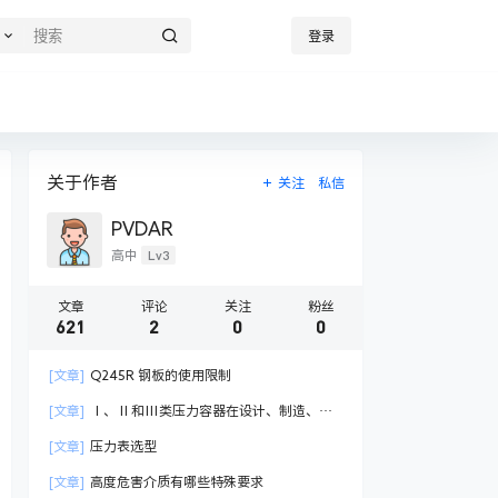
登录
关于作者
关注
私信
PVDAR
Lv3
高中
文章
评论
关注
粉丝
621
2
0
0
[文章]
Q245R 钢板的使用限制
[文章]
Ⅰ、Ⅱ和Ⅲ类压力容器在设计、制造、检
验与管理有哪些不同
[文章]
压力表选型
[文章]
高度危害介质有哪些特殊要求