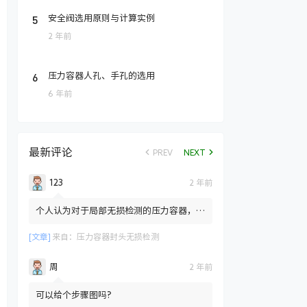
5
安全阀选用原则与计算实例
2 年前
6
压力容器人孔、手孔的选用
6 年前
最新评论
PREV
NEXT
123
2 年前
个人认为对于局部无损检测的压力容器，标
准只是规定局部检测也需要对封头拼接焊缝
部位进行100%的RT检测...
[文章]
来自：
压力容器封头无损检测
周
2 年前
可以给个步骤图吗?