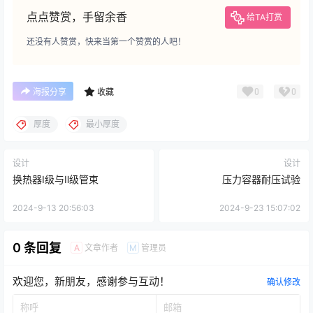
点点赞赏，手留余香
给TA打赏
还没有人赞赏，快来当第一个赞赏的人吧！
0
0
海报分享
收藏
厚度
最小厚度
设计
设计
换热器Ⅰ级与Ⅱ级管束
压力容器耐压试验
2024-9-13 20:56:03
2024-9-23 15:07:02
0 条回复
文章作者
管理员
A
M
欢迎您，新朋友，感谢参与互动！
确认修改