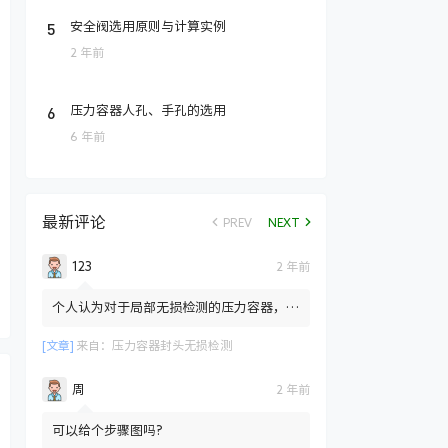
5
安全阀选用原则与计算实例
2 年前
6
压力容器人孔、手孔的选用
6 年前
最新评论
PREV
NEXT
123
2 年前
个人认为对于局部无损检测的压力容器，标
准只是规定局部检测也需要对封头拼接焊缝
部位进行100%的RT检测...
[文章]
来自：
压力容器封头无损检测
周
2 年前
可以给个步骤图吗?