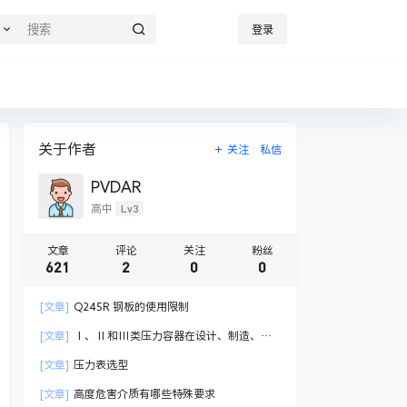
登录
关于作者
关注
私信
PVDAR
Lv3
高中
文章
评论
关注
粉丝
621
2
0
0
[文章]
Q245R 钢板的使用限制
[文章]
Ⅰ、Ⅱ和Ⅲ类压力容器在设计、制造、检
验与管理有哪些不同
[文章]
压力表选型
[文章]
高度危害介质有哪些特殊要求