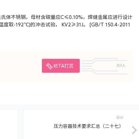
铬镍奥氏体不锈钢，母材含碳量应C≤0.10%，焊缝金属应进行设计
192℃)的冲击试验， KV2≥31J。 [GB/T 150.4-2011
共0人
给TA打赏
设计
压力容器技术要求汇总（二十七）