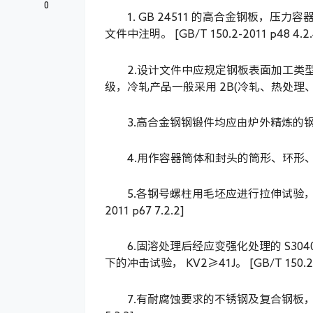
0
1. GB 24511 的高合金钢板，压
文件中注明。 [GB/T 150.2-2011 p48 4.2.
2.设计文件中应规定钢板表面加工类
级，冷轧产品一般采用 2B(冷轧、热处理、酸洗或除
3.高合金钢钢锻件均应由炉外精炼的钢锻制而成。 
4.用作容器筒体和封头的筒形、环形、碗形锻件
5.各钢号螺柱用毛坯应进行拉伸试验，试验要
2011 p67 7.2.2]
6.固溶处理后经应变强化处理的 S30
下的冲击试验， KV2≥41J。 [GB/T 150.2-20
7.有耐腐蚀要求的不锈钢及复合钢板，不得在