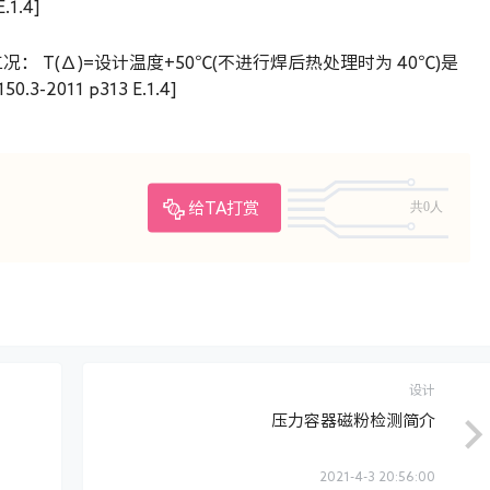
.1.4]
： T(∆)=设计温度+50℃(不进行焊后热处理时为 40℃)是
2011 p313 E.1.4]
共0人
给TA打赏
设计
压力容器磁粉检测简介
2021-4-3 20:56:00