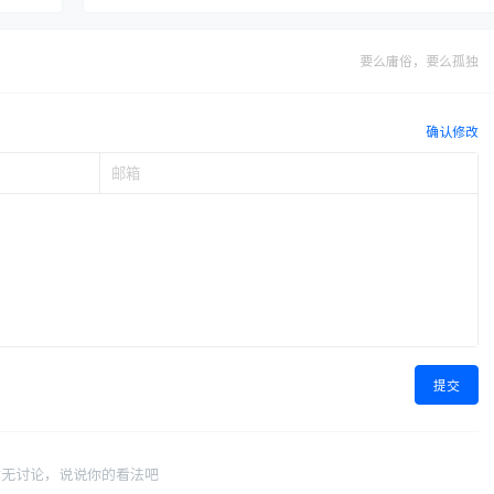
要么庸俗，要么孤独
确认修改
提交
暂无讨论，说说你的看法吧