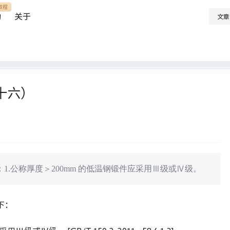
教程
助
关于
文章
十六）
：1.公称厚度＞200mm 的低温钢锻件应采用Ⅲ级或Ⅳ级。
下：