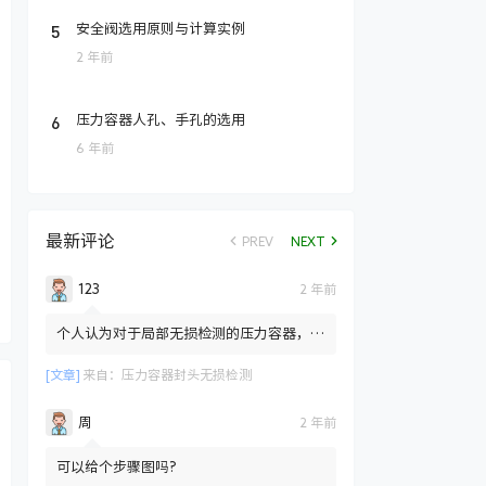
5
安全阀选用原则与计算实例
2 年前
6
压力容器人孔、手孔的选用
6 年前
最新评论
PREV
NEXT
123
2 年前
个人认为对于局部无损检测的压力容器，标
准只是规定局部检测也需要对封头拼接焊缝
部位进行100%的RT检测...
[文章]
来自：
压力容器封头无损检测
周
2 年前
可以给个步骤图吗?