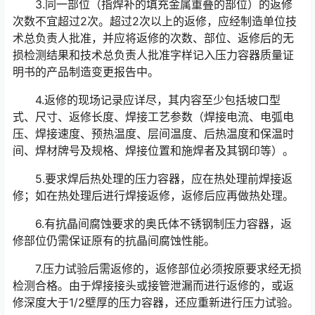
3.同一部位（指焊补的填充金属重叠的部位）的返修
次数不宜超过2次。超过2次以上的返修，应经制造单位技
术总负责人批准，并应将返修的次数、
部位、返修后的无
损检测结果和技术总负责人批准字样记入压力容器质量证
明书的产品制造变更报告中。
4.返修的现场记录应详尽，其内容至少包括坡口型
式、尺寸、返修长度、焊接工艺参数（焊接电流、电弧电
压、焊接速度、预热温度、层间温度、后热温度和保温时
间、焊材牌号及规格、焊接位置和施焊者及其钢印等）。
5.要求焊后热处理的压力容器，应在热处理前焊接返
修；如在热处理后进行焊接返修，返修后应再做热处理。
6.有抗晶间腐蚀要求的奥氏体不锈钢制压力容器，返
修部位仍需保证原有的抗晶间腐蚀性能。
7.压力试验后需返修的，返修部位必须按原要求经无损
检测合格。由于焊接接头或接管泄漏而进行返修的，或返
修深度大于1/2壁厚的压力容器，还应重新进行压力试验。