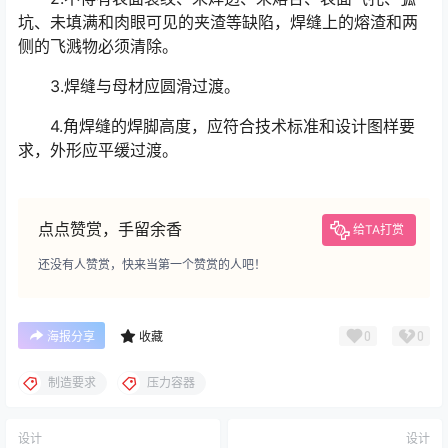
坑、未填满和肉眼可见的夹渣等缺陷，焊缝上的熔渣和两
侧的飞溅物必须清除。
3.焊缝与母材应圆滑过渡。
4.角焊缝的焊脚高度，应符合技术标准和设计图样要
求，外形应平缓过渡。
点点赞赏，手留余香
给TA打赏
还没有人赞赏，快来当第一个赞赏的人吧！
0
0
海报分享
收藏
制造要求
压力容器
设计
设计