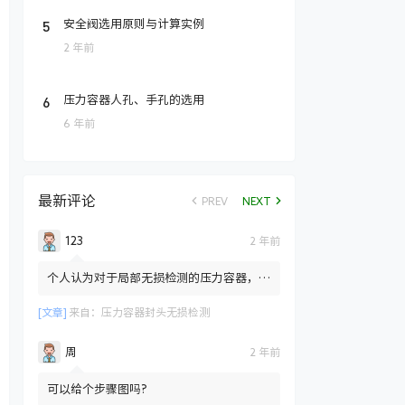
5
安全阀选用原则与计算实例
2 年前
6
压力容器人孔、手孔的选用
6 年前
最新评论
PREV
NEXT
123
2 年前
个人认为对于局部无损检测的压力容器，标
准只是规定局部检测也需要对封头拼接焊缝
部位进行100%的RT检测...
[文章]
来自：
压力容器封头无损检测
周
2 年前
可以给个步骤图吗?