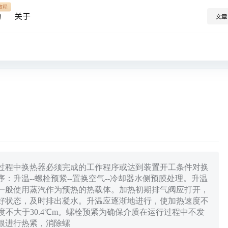
教程
助
关于
文章
过程中换热器必须完成的工作程序或达到装置开工条件对换
升温--螺栓预紧--置换空气--冷却器水侧预膜处理。升温
一般使用蒸汽作为预热的热载体。加热初期排气阀应打开，
好状态，及时排出凝水。升温应逐渐地进行，使加热速度不
梯度不大于30.4℃m。螺栓预紧为确保介质在运行过程中不发
根进行热紧，消除螺