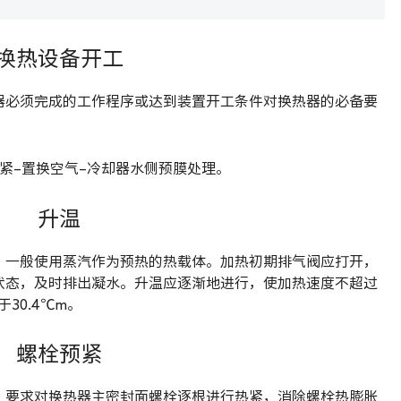
换热设备开工
器必须完成的工作程序或达到装置开工条件对换热器的必备要
紧–置换空气–冷却器水侧预膜处理。
升温
，一般使用蒸汽作为预热的热载体。加热初期排气阀应打开，
状态，及时排出凝水。升温应逐渐地进行，使加热速度不超过
30.4℃m。
螺栓预紧
，要求对换热器主密封面螺栓逐根进行热紧，消除螺栓热膨胀