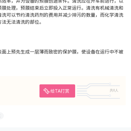
热效率，并为设备的预膜创造条件。清洗应在开车前进行，以
预膜处理，预膜结束后立即投入正常运行。清洗有机械清洗和
清洗可以节约清洗药剂的费用并减少排污的数量，而化学清洗
方法无法清洗的部位。
表面上预先生成一层薄而致密的保护膜，使设备在运行中不被
。
共0人
给TA打赏
工