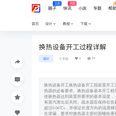
交流
资讯
圈子
快讯
小店
专题
帮
首页
设计
教程
下载
换热设备开工过程详解
0
79
设计
5 年前
换热设备开工换热设备开工指装置开工
热器的必备要求。换热设备基本开工程序：
使换热器达到装置所要求的基本温度，
有蒸汽泄出后关闭。疏水器应保持在良
超过0.06℃s，并保证长度方向的温度
生泄漏，要求对换热器主密封面螺栓逐