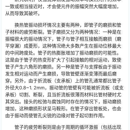
一致或相当接近时，才会使元件的振幅突然大幅度增加，
从而导致其破坏。
换热管振动损坏情况主要有两种，即管子的磨损和管
子材料的疲劳断裂。管子磨损又分为两种情况：一种是在
振幅很大的振动情况下，管子与管子相互接触而磨损（磨
平穿漏）成菱形，这种情况绝大多数产生在振动位移最大
的中间跨度处。管子的热膨胀增加了振动磨损的可能性。
这是由于管子的热变形扩大了引起接触的相对运动，致使
管子产生六角形的磨损。另一种是管子与支撑板由于振动
发生相对运动而产生磨损，导致管壁逐渐变薄而最后磨
穿。另外，由于折流板（支承板）上的管孔通常都比管子
外径大0.8~1. 2mm，振动管的管壁有可能被折流板（或支
承板）切割、断裂，且当折流板很薄而材料比管材硬时尤
其突出。接头的松弛与腐蚀同时存在的情况下，振动磨损
增加，这种磨损形状呈马鞍形。在管子穿出管板处，也会
由于振动而使管孔尖锐的边缘对管子起切割作用。
管子的疲劳断裂则是由于周期的循环激振（包括出现