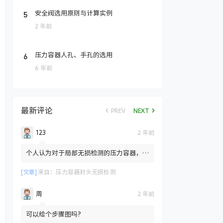
5
安全阀选用原则与计算实例
2 年前
6
压力容器人孔、手孔的选用
6 年前
最新评论
PREV
NEXT
123
2 年前
个人认为对于局部无损检测的压力容器，标
准只是规定局部检测也需要对封头拼接焊缝
部位进行100%的RT检测...
[文章]
来自：
压力容器封头无损检测
周
2 年前
可以给个步骤图吗?