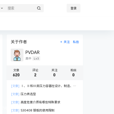
登录
关于作者
关注
私信
PVDAR
Lv3
高中
文章
评论
关注
粉丝
620
2
0
0
[文章]
Ⅰ、Ⅱ和Ⅲ类压力容器在设计、制造、检
验与管理有哪些不同
[文章]
压力表选型
[文章]
高度危害介质有哪些特殊要求
 记得关注我们哦！
[文章]
S30408 钢板的使用限制