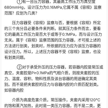
①有一台压力容器，其最高工作压力为真空度
680mmHg，设计压力为0.16MPa,它属不属《容规》监察
范围？应划为几类？
压力容器受《容规》监察与否，要根据《容规》所定
的三个充分且必要条件来判断。就其压力条件而言，要看
它的最高工作压力是否大于或等于0.1MPa，而与设计压力
无关。属于《容规》监察范围的压力容器，才可按上述的
方法进行划类，划类时，所依据的压力应为该压力容器的
设计压力。所以，上述压力容器不受《容规》监察，也没
有划类问题。
②对于承受外压的压力容器，若容器内腔是常压或
真空，夹套腔是P≥0.1MPa的气相介质，则按夹套腔的压
力、温度、容积、物料性质及该台容器的用途确定其类
别。而不是把夹套腔的压力与容器内腔的介质匹配划类。
如容器内腔
介质为高度危害介质，常压操作，夹套内采用120℃
的饱和蒸汽加热，此时是一类压力容器，而不是二类，更