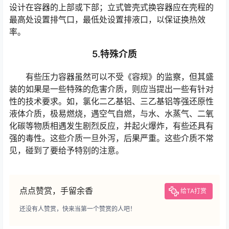
设计在容器的上部或下部；立式管壳式换容器应在壳程的
最高处设置排气口，最低处设置排液口，以保证换热效
率。
5.特殊介质
有些压力容器虽然可以不受《容规》的监察，但其盛
装的如果是一些特殊的危害介质，则应当提出一些有针对
性的技术要求。如，氯化二乙基铝、三乙基铝等强还原性
液体介质，极易燃烧，遇空气自燃，与水、水蒸气、二氧
化碳等物质相遇发生剧烈反应，并起火爆炸，有些还具有
强的毒性。这些介质一旦外泻，后果严重。这些介质不常
见，碰到了要给予特别的注意。
点点赞赏，手留余香
给TA打赏
还没有人赞赏，快来当第一个赞赏的人吧！