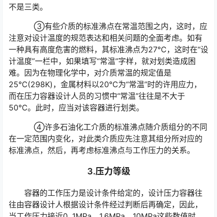
不是三类。
③有些介质的标准沸点在常温范围之内，这时，应
注意对设计温度的规范表达和相关问题的全面考虑。如有
一种具有高度危害的燃料，其标准沸点为27℃，这时在“设
计温度”一栏中，如果填写“常温”字样，就对划类造成困
难。因为在物理化学中，对介质常温的规定值是
25℃(298K)，金属材料以20℃为“常温”时的许用应力，
而在压力容器设计人员的习惯中“常温”往往是不大于
50℃。此时，应当对该容器进行划类。
④许多石油化工介质的标准沸点随介质组分的不同
在一定范围内变化，对此类介质应先注意其组分所对应的
标准沸点，然后，再考虑标准沸点与工作压力的关系。
3.压力等级
容器的工作压力是设计条件给定的，设计压力容器往
往由容器设计人根据设计条件经过判断后再确定，因此，
当工作压力接近0. 1MPa、1.6MPa、10MPa这些数值时，