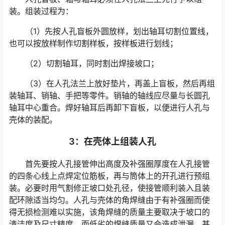
装。组装过程为：
（1）先按人孔盲板外圆放样，划出轴耳切割位置线，
也可以按放样制作切割样板，按样板进行划线；
（2）切割轴耳，同时割出焊接坡口；
（3）在人孔法兰上放好垫片，再盖上盲板，然后再组
装轴耳、销轴、手把等零件。销轴的轴线应尽量与长圆孔
轴耳中心重合。焊好轴耳后再卸下盲板，以便进行人孔与
壳体的装配。
3：在壳体上组装人孔
首先要按人孔接管伸出高度及补强圈厚度在人孔接管
的四条心线上点焊定位筋板，再与筒体上的开孔进行预组
装。必要时用气割修正坡口处孔径，使接管顺利装入且装
配环隙适当均匀。人孔与壳体的角焊缝由于有补强圈而使
得无损检测难以实施，该角焊缝的质量主要取决于坡口的
清洁度及尺寸精度。而低劣的焊缝质量又会造成泄漏，甚