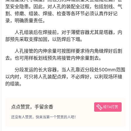
至安全隐患。因此，对人孔的装配全过程，包括划线、气
割、修磨、组装、焊接、检查等各环节必须认真作好记
录，明确质量责任。
人孔组装后在焊接前，对于薄壁容器尤其是塔器，内
部预先采取支撑加固，以防焊后下塌。
人孔接管的内伸余量可按图样要求待内角缝焊好后割
去。也可用样板划线预先将接管内伸余量割去。
分段发运的长大容器，当人孔靠近分段处500mm范围
以内时，可只将人孔装配点焊，不必焊好，以利现场环缝
的组装。
点点赞赏，手留余香
给TA打赏
还没有人赞赏，快来当第一个赞赏的人吧！