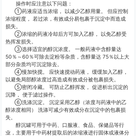
操作时应注意以下问题：
①药液应适当浓缩， 以减少乙醇用量。 但应控制
浓缩程度， 若过浓，有效成分易包裹于沉淀中而造成
损失。
②浓缩的药液冷却后方可加入乙醇， 以免乙醇受
热挥发损失。
③选择适宜的醇沉浓度。 一般药液中含醇量达
50％～60％可除去淀粉等杂质，含醇量达 75％以上大
部分杂质均可沉淀除去。
④慢加快搅。 应快速搅动药液， 缓缓加入乙醇，
以避免局部醇浓度过高造成有效成分被包裹损失。
⑤密闭冷藏。 可防止乙醇挥发， 促进析出沉淀的
沉降， 便于滤过操作。
⑥洗涤沉淀。 沉淀采用乙醇（浓度与药液中的乙
醇浓度相同） 洗涤可减少有效成分在沉淀中的包裹损
失。
醇沉罐可用于中药、口服液、食品、保健品等行
业，主要用于中药材提取后的浓缩液进行固体或液体分