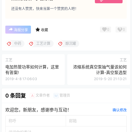
还没有人赞赏，快来当第一个赞赏的人吧！
0
0
海报分享
收藏
中药
工艺计算
醇沉罐
工艺
工艺
电加热管功率如何计算，这里
浓缩系统真空泵抽气量该如何
有答案!
计算-真空泵选型
2019-4-8 17:06:03
2019-5-20 21:13:21
0 条回复
文章作者
管理员
A
M
欢迎您，新朋友，感谢参与互动！
确认修改