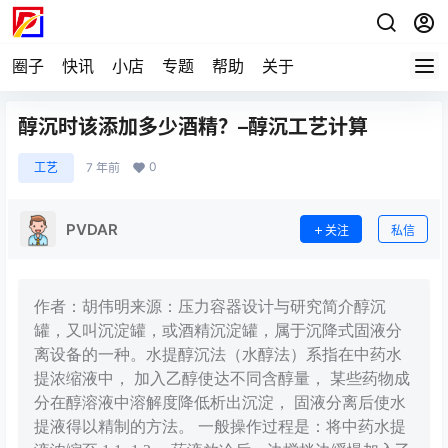
圈子
快讯
小店
专题
帮助
关于
醇沉时该添加多少酒精？–醇沉工艺计算
0
工艺
7 年前
PVDAR
关注
私信
作者：胡伟明来源：压力容器设计与研究简介醇沉
罐，又叫沉淀罐，或酒精沉淀罐，属于沉降式固液分
离设备的一种。水提醇沉法（水醇法）系指在中药水
提浓缩液中， 加入乙醇使达不同含醇量， 某些药物成
分在醇溶液中溶解度降低析出沉淀， 固液分离后使水
提液得以精制的方法。 一般操作过程是：将中药水提