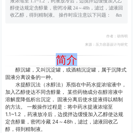
液浓缩至 1.1~1.2 ，药液放冷后，边搅拌边缓慢加入乙
醇使达规定含醇量，密闭冷藏 24～48h，滤过，滤液回
收乙醇，得到精制液。 操作时应注意以下问题： &n
作者：胡伟明
来源：压力容器设计与研究
简介
醇沉罐，又叫沉淀罐，或酒精沉淀罐，属于沉降式
固液分离设备的一种。
水提醇沉法（水醇法）系指在中药水提浓缩液中，
加入乙醇使达不同含醇量， 某些药物成分在醇溶液中
溶解度降低析出沉淀， 固液分离后使水提液得以精制
的方法。 一般操作过程是：将中药水提液浓缩至
1.1~1.2 ，药液放冷后，边搅拌边缓慢加入乙醇使达规
定含醇量，密闭冷藏 24～48h，滤过，滤液回收乙
醇，得到精制液。