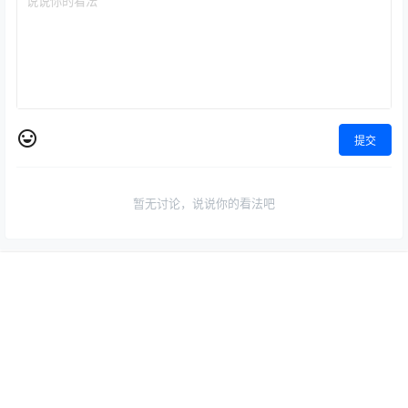
提交
暂无讨论，说说你的看法吧
首页
专题
认证
搜索
菜单
我的
微信公众号