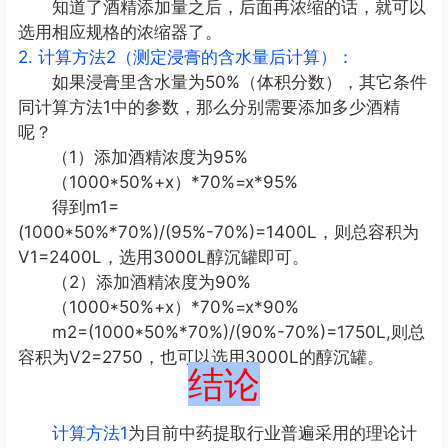
知道了酒精添加量之后，后面再浓缩的话，就可以
选用相应规格的浓缩器了。
2. 计算方法2（测定浸膏的含水量后计算）：
如果浸膏里含水量为50%（体积分数），其它条件
同计算方法1中的参数，那么分别需要添加多少酒精
呢？
（1）添加酒精浓度为95%
（1000*50%+x）*70%=x*95%
得到m1=
(1000*50%*70%)/(95%-70%)=1400L，则总容积为
V1=2400L，选用3000L醇沉罐即可。
（2）添加酒精浓度为90%
（1000*50%+x）*70%=x*90%
m2=(1000*50%*70%)/(90%-70%)=1750L,则总
容积为V2=2750，也可以选用3000L的醇沉罐。
结论
计算方法1
为目前中药提取行业普遍采用的理论计