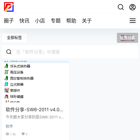
圈子
快讯
小店
专题
帮助
关于
全部标签
软件分享
软件分享-SW6-2011 v4.0
单机版破解版（含破解文
今天跟大家分享的是SW6-2011 v4.
件）
0 单机版破解版（含破解文件），是
软件
做压力容器设计必备软件。sw6的普
及跟破解版的普及有很大的关系。
1.5k
0
文件大小：72.9mb下载链接：http