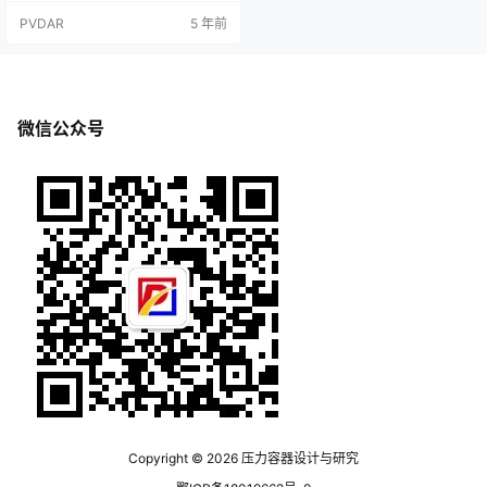
s://pan.baidu.com/s/1444JGmtvN
PVDAR
5 年前
vQZVOJEkkGFMQ提取码获取方
式：关注微信公众号：压力容器设
计与研究（PVDesign）后回复“sw
6”即可获得。提示：可微信扫描下
方二维码关注。压力容…
微信公众号
Copyright © 2026
压力容器设计与研究