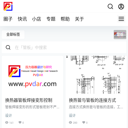
圈子
快讯
小店
专题
帮助
关于
全部标签
管板
换热器管板焊接变形控制
换热管与管板的连接方式
管板焊接变形的形式管板密封不严,
连接方式换热管与管板的连接，工
管子拉脱是焊接变形造成的不利影
程生产中主要有胀接、焊接、胀焊
设计
设计
响；管板焊接变形常见的有以下几
并用等几种形式。强度胀接系指为
种形式：1.管板与壳体焊接后的角变
保证换热管与管板连接的密封性能
141
0
280
0
形；2.管板面拱形变形；3.管板波浪
及抗拉脱强度的胀接；贴胀系指为