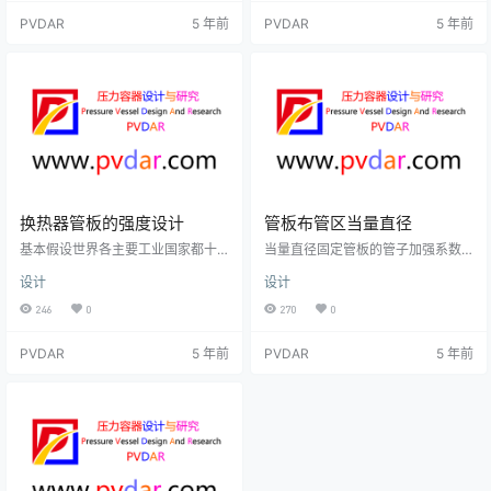
变形。管板与壳体焊接后的角变形
消除换热管与管孔之间缝隙的轻度
PVDAR
5 年前
PVDAR
5 年前
引起了管板面的拱形变形和管板面
胀接；强度焊系指保证换热管与管
波浪变形。管板焊接变形的原因筒
板连接的密封性能及抗拉脱强度的
体与管板焊接的横向收缩变形在厚
焊接；密封焊系指保证换热管与管
度方向上的不均匀分布是导致管板
板连接密封性能的焊接。强度胀强
焊接变形的主要原因；管板与筒体
度胀靠管端的塑性变形承受拉脱
的焊缝一般为单面单边v型坡口，在
力，胀管后的残余应力会在温度升
焊接时，焊缝的背面和正面的…
高时逐渐减弱，使管子与管板的连
接处密封性能…
换热器管板的强度设计
管板布管区当量直径
基本假设世界各主要工业国家都十
当量直径固定管板的管子加强系数
分重视寻求先进合理的管板设计方
计算是假定圆筒直径范围内全部均
设计
设计
法。在许多国家的有关标准或规范
匀的布管。实际上，在通常情况下
中，如美国的TEMA标准、中国的G
管板周边部分都存在着一个较窄的
246
0
270
0
B 151等规范中都列入了管板的计算
不布管区，该区域的存在使管板边
公式。各国的管板设计公式尽管形
缘的应力下降。布管区一般是一个
PVDAR
5 年前
PVDAR
5 年前
式各异，但其大体上是分别在以下
不规则的多边形，现以当量圆形布
三种前提下得出的。①将管板看成
管区去代替多边形布管区，当量直
为周边支承条件下承受均布载荷的
径Dt的取值应使管子对管板的支承
圆平板，应用平板理论得出计算公
作用面积相等。该直径大小直接影
式。考虑到管孔的削弱，再引入经
响着管板的应力大小和分布情况，
验性的修正系数。如在力学模型上
在GB151固定管板的应力计算中，
作了适当简化的美国TE-MA方…
位于环形板与布管区交界处的应力σ
t…