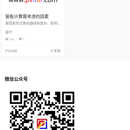
管板计算需考虑的因素
原因管壳式换热器结构复杂，影响
管板强度的因素很多，各国设计规
设计
范均不同程度地考虑了以下因素：1.
把实际的管板简化为受到规则排列
254
0
的管孔削弱、同时又被管子加强的
等效弹性基础上的均质等效圆平
PVDAR
5 年前
板，已为现今大多数国家的管板规
范所采用。2.管板周边部分较窄的不
布管区按其面积简化为圆环形实心
板。3.管板边缘可以有各种不同型式
的连接结构，各种型式可能包含有
壳程圆筒、管箱圆筒、法兰、螺
微信公众号
栓、垫片等多种元件。规范按各元
件…