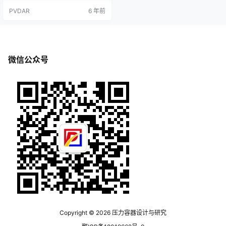
组装方法当折流板直径不超过1400
PVDAR
6 年前
mm时，管束在筒体外进行卧式组
装，即明穿工艺。先将一块管板竖
直放置，将拉杆拧好；然后依次套
上定距管及折流板和支持板；最后
用螺母将它们固定住；检查其相对
位置无误，并校正这个骨架的形状
微信公众号
之后，依次穿入各换热管；然后整
个管束…
Copyright © 2026
压力容器设计与研究