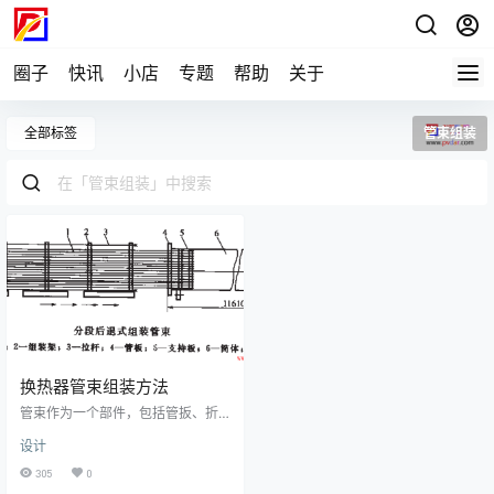
圈子
快讯
小店
专题
帮助
关于
全部标签
管束组装
换热器管束组装方法
管束作为一个部件，包括管扳、折
流板、支持扳、定距管、拉杆、换
设计
热管等零件，它是专门设置工作地
点组装的。对于固定管板的列管式
305
0
换热器，有几种组装方法。第一种