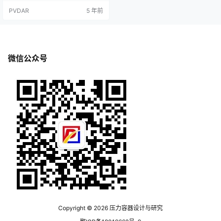
正一次，并加铅封。4.机器在运转中
PVDAR
5 年前
或设备有压力的情况下，不得进行
任何修理工作。 5.经常注意压力表
指针的变化。禁止超过规定的压
力。6.在运转中若发生不正常的声
响、气味、振动或发生故障，应立
即停车检查修好后才准使用。7.水冷
微信公众号
式空压机…
Copyright © 2026
压力容器设计与研究