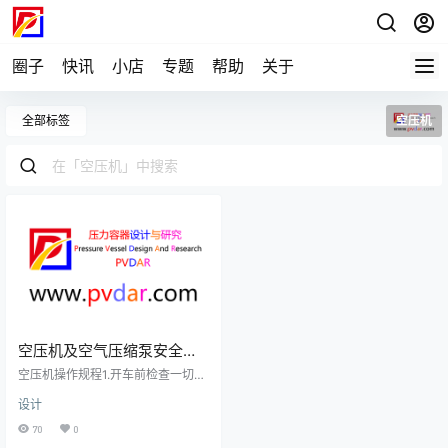
圈子
快讯
小店
专题
帮助
关于
全部标签
空压机
空压机及空气压缩泵安全操
作规程
空压机操作规程1.开车前检查一切防
护装置和安全附件应处于完好状
设计
态，否则不得开车。2.检查各种润滑
油面是否合乎标准。3.安全阀须每月
70
0
做一次自动启动试验和每六个月校