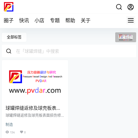
圈子
快讯
小店
专题
帮助
关于
全部标签
球罐焊缝
球罐焊缝返修及球壳板表面
损伤修补
球罐焊缝返修及球壳板表面损伤修
补1.焊缝表面缺陷应采用砂轮磨除，
制造
缺陷磨除后的焊缝表面若低于母
材，则应进行焊接修补。焊缝表面
134
0
缺陷当只需打磨时，应打磨平滑或