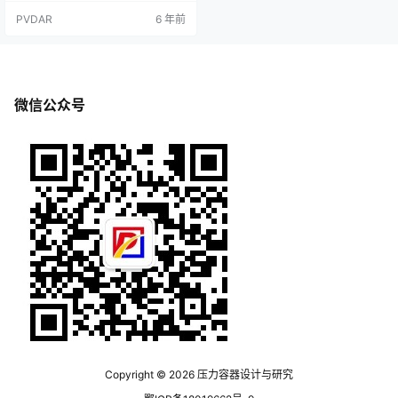
加工成具有3:1及以下坡度的斜坡。
PVDAR
6 年前
2.焊缝两侧的咬边和焊趾裂纹必须采
用砂轮磨除，并打磨平滑或加工成
具有3:1及以下坡度的斜坡和焊趾裂
纹的磨除深度不得大于0.5mm，且
磨除后球壳的实际板厚不得小于设
计厚度，当不符合要求时应进行焊
微信公众号
接修补。3.焊缝咬边和…
Copyright © 2026
压力容器设计与研究