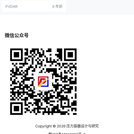
的容器中，从其中抽出一部分空
PVDAR
6 年前
气，酒面就上升到细颈内。当外界
温度改变时，细颈内的酒面因玻璃
泡内的空气热胀冷缩而随之升降，
因而酒面的高低就可以表示温度的
高低，实际上这是一个没有刻度的
指示器。布置要求温度测量仪表的
微信公众号
布置一般有如下要求：1：温度测量
仪表…
Copyright © 2026
压力容器设计与研究