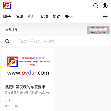
圈子
快讯
小店
专题
帮助
关于
全部标签
温度测量仪表
温度测量仪表的布置要求
简介温度测量仪表是测量物体冷热
程度的工业自动化仪表。最早的温
设计
度测量仪表，是意大利人伽利略于1
592年创造的。它是一个带细长颈的
55
0
大玻璃泡，倒置在一个盛有葡萄酒