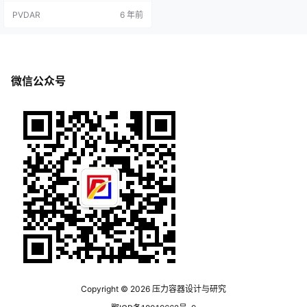
束则会产生应力，当该应力比较大
PVDAR
6 年前
时会造成金属材料严重变形而导致
破坏。此时，必须考虑温差应力和
内压引起的机械应力的组合应力的
影响。温差应力分布容器内介质温
度比容器外介质的温度高，即内加
热时，内壁膨胀量比外壁大，外壁
微信公众号
限制内壁膨胀，内壁又迫使外壁变
形。这样，内…
Copyright © 2026
压力容器设计与研究