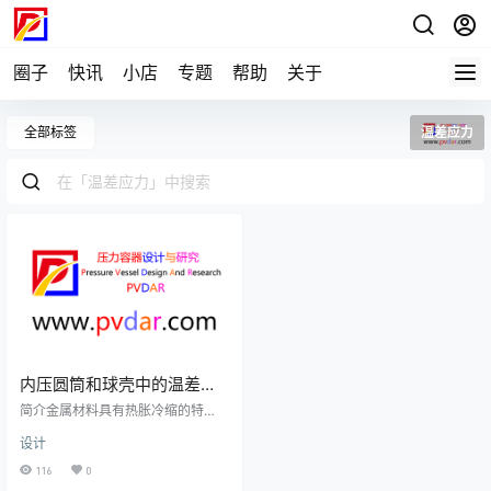
圈子
快讯
小店
专题
帮助
关于
全部标签
温差应力
内压圆筒和球壳中的温差应
力
简介金属材料具有热胀冷缩的特
性。如果金属材料各部分的温度是
设计
均等的，并且膨胀和收缩不受到约
束，此时，温度上升和下降并不会
116
0
造成任何温差应力。但如果受到约