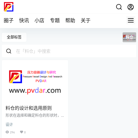
圈子
快讯
小店
专题
帮助
关于
全部标签
料仓
料仓的设计和选用原则
形状在选择和确定料仓的形状时，
原则是所选择料仓形状适应于松散
设计
物料的流动性质，并可以获得物料
的整体流动形态。公称容积小的料
294
0
仓比较好设计，公称容积越大需要