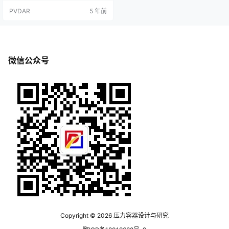
考虑的因素越多。不论它是方形、
PVDAR
5 年前
圆形或组合多边形，首先，要考虑
它的出料锥体的锥度，所采用的锥
体的倾斜度要能使流经料仓的物料
获得整体流动，不出现死角，而且
锥体的倾斜度越陡，流量越大；另
一方面，从仓体的横断面来讲，在
微信公众号
直筒段，不论哪种形状都不是主要
的，而在下…
Copyright © 2026
压力容器设计与研究