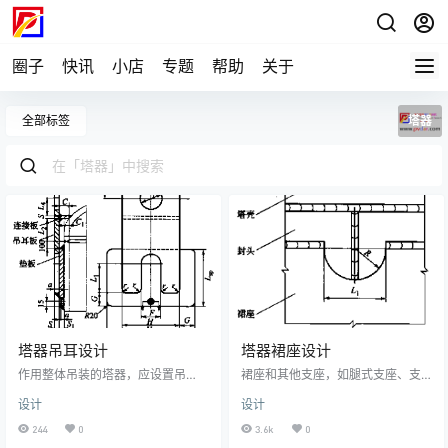
圈子
快讯
小店
专题
帮助
关于
全部标签
塔器
塔器吊耳设计
塔器裙座设计
作用整体吊装的塔器，应设置吊
裙座和其他支座，如腿式支座、支
耳。这样，可以为现场安装带来很
撑式支座等比较，结构性能更好，
设计
设计
大的方便。结构形式较低的塔，吊
与壳体连接处产生的局部应力最
耳设在塔顶，一般采用侧壁板式吊
小，是塔器（和大型立式容器）采
244
0
3.6k
0
耳，见下图。而高大的塔，吊耳不
用的主要支座形式。1：裙座的分类