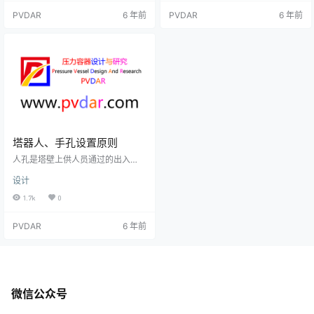
宜设在塔顶。否则，吊装中将需用
与选用裙座分为圆筒形和圆锥形两
PVDAR
6 年前
PVDAR
6 年前
很高的抱杆，吊装卡扣也笨重，拆
种。a、圆筒形裙座一般首选圆筒形
卸又困难。此时，通常在塔体重心
裙座，圆筒形裙座不仅制作方便，
以上适当部位安装吊耳。其常用形
受力情况也比圆锥形裙座好。b、圆
式有板式和轴式等，见下图。装于
锥形裙座塔器设计中遇到下面三种
塔体的板式吊耳与装于塔顶的板式
情况之一时，才选用圆锥形裙座.
吊耳相似，结构较简单，轴式吊耳
（1）塔器的高度与直径之比较大
的结构也较简单，由一段圆钢管内
（直径≤1m、高径比>25或直…
加十字筋或井…
塔器人、手孔设置原则
人孔是塔壁上供人员通过的出入
口，用于人员进入塔器进行安装、
设计
检修操作；手孔是塔壁上供手臂及
手持工具通过塔器的出入口，用于
1.7k
0
人员不便进入或不必进入塔器的零
部件安装、检修操作。塔体上人、
PVDAR
6 年前
手孔设置过多，尤其是人孔设置过
多，会使塔体的直线度难以达到要
求。一般板式塔可每隔10~15层塔板
或5～7m高塔段设置人孔一个。板
间距小的塔按塔板数考虑；板间距
大的塔按塔高考虑。即为了满足使
微信公众号
用要求，开孔间距需要取较小值。
直径…