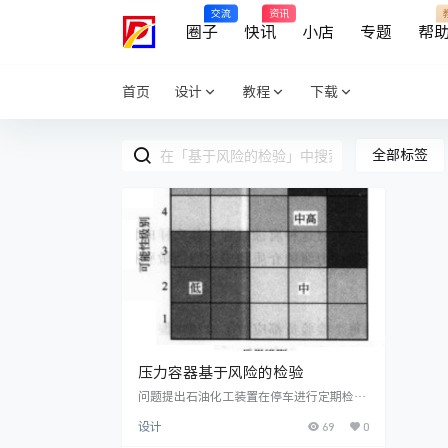
交流
资讯
圈子
快讯
小店
专题
帮
首页
设计
教程
下载
全部标签
压力容器基于风险的检验
问题提出石油化工装置在停车进行定期检验
的过程中，要占用较长的生产时间，影响生
69
0
设计
产效益。在进行压力容器定期检验时清洗、
置换、拆装保温、卸装触媒催化剂及触媒催