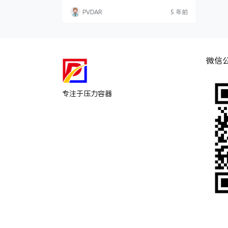
化剂的再生等都要花费大量的费用。对于绝
PVDAR
5 年前
大多数重要压力容器来说，这些辅助工作所
花费的费用要远大于直接的检验费用，而企
业做这些工作的目的往往是单纯为了压力容
器的定期检验。这样就对检验单位提出了一
系列新的问题，在保证安全的前提下，什么
样的检验是必须的？怎…
微信
专注于压力容器