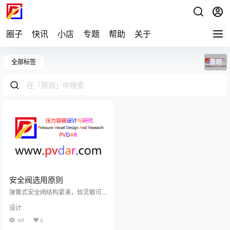
圈子
快讯
小店
专题
帮助
关于
全部标签
原则
安全阀选用原则
弹簧式安全阀结构紧凑，较灵敏可
靠，故在压力容器上被广泛选用。
设计
选用安全阀应考虑容器的压力、温
度、介质的性质并核算安全阀的排
189
0
放泄压能力。一般的选用原则如