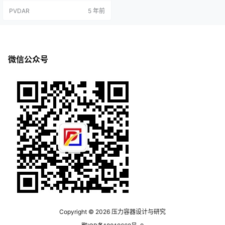
下：1.安全阀排放气体的方式选用：
PVDAR
5 年前
对于工作介质为有毒，易燃气体的
容器，应选用封闭式弹簧安全阀；
对空气或其他不会污染环境、非易
燃气体的容器，可采用半封闭式或
敞开式安全阀。移动式压力容器应
选用内置式安全阀，以防在车辆行
微信公众号
驶时安全阀被树枝等刮碰。2.对于高
压容…
Copyright © 2026
压力容器设计与研究