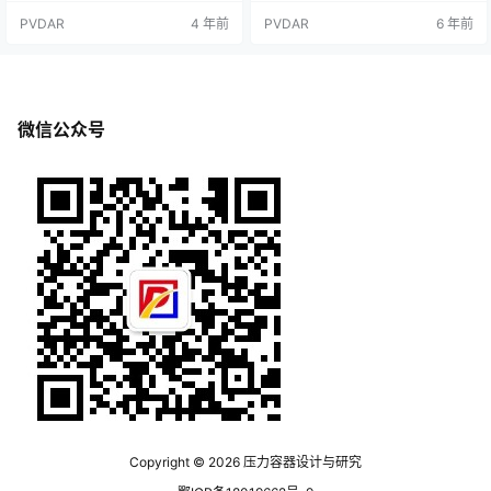
平均温度。2.经验法。如果低温压力
接件的拘束程度。2：避免产生过大
PVDAR
4 年前
PVDAR
6 年前
容器与工作介质发生直接接触，在
的温度梯度。3：避免结构形状的突
具有相应保冷、保温设施条件的基
然变化，以减少局部高应力；接管
础上，可以检测出介质的工作温
端部应打磨成圆角，圆滑过渡。4：
度。然后，在此基础上减掉5-1
附件的连接焊缝不应使用小连续焊
0℃，将其作为低温压力容器的设计
或点焊焊接接头。5：容器的鞍座、
温度参考范围。3.特殊情况如果当前
耳座、支腿（球罐除外）或裙座宜
微信公众号
低温压力容器所处空间并没有配…
设置垫板，不得直接焊在壳体上。…
Copyright © 2026
压力容器设计与研究