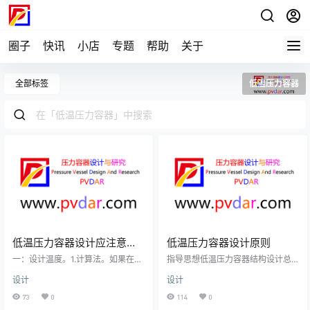
圈子
快讯
小店
专题
帮助
关于
全部标签
低温压力容器
低温压力容器设计应注意的
低温压力容器设计原则
问题
一：设计温度。1.计算法。如果在当
指导思想低温压力容器结构设计总
前环境下，低温压力器件两侧都会
的指导思想是有足够的柔性，尽可
设计
设计
发生热量传递。那么应该使用热量
能地限制峰值应力及各种可能引起
传递计算公式，将相应数据代入到
的局部应力，为此需充分考虑以下
73
0
114
0
公式中，计算出低温压力容器金属
问题。1：结构尽可能简单，减少焊