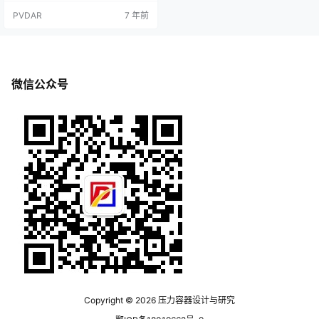
指示），FFI流量比值指示；前者可
PVDAR
7 年前
以在dcs中输入值对两股流量的比值
进行控制，控制的原理是通过其中
一股的流量和FFIC设置值来控制两
股流量的比值以达到控制目的，后
者指示两股流量比值显示无控制功
能（不能改变流量比值数值）。PV
微信公众号
&nb…
Copyright © 2026
压力容器设计与研究