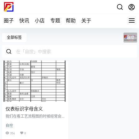
圈子
快讯
小店
专题
帮助
关于
全部标签
自控
仪表标识字母含义
我们在看工艺流程图的时候经常会
遇到一些仪表标识符号，有时候会
自控
一头雾水，不明白表示的是什么意
思。如果有一个标识对照表的话则
354
0
会好很多。FFIC 流量比值控制（带